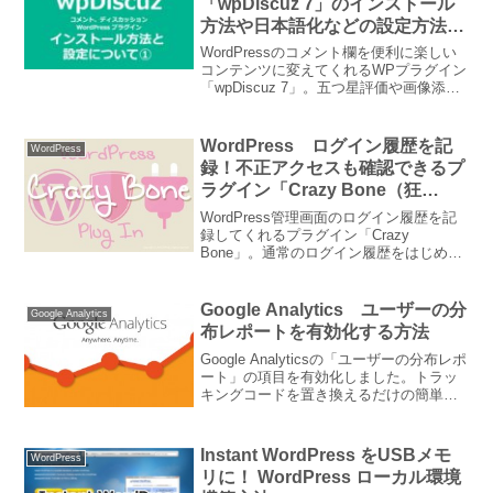
「wpDiscuz 7」のインストール
方法や日本語化などの設定方法に
ついて
WordPressのコメント欄を便利に楽しい
コンテンツに変えてくれるWPプラグイン
「wpDiscuz 7」。五つ星評価や画像添
付、「いいね」評価、新しいコメントや
返信のお知らせ通知もできる多機能なプ
ラグイン。wpDiscuzのインストールや...
WordPress ログイン履歴を記
WordPress
録！不正アクセスも確認できるプ
ラグイン「Crazy Bone（狂
骨）」
WordPress管理画面のログイン履歴を記
録してくれるプラグイン「Crazy
Bone」。通常のログイン履歴をはじめ、
不正アクセスなどログインに失敗した履
歴も記録してくれます。WordPressは利
用者も多く、悪意のあるユーザーのター
Google Analytics ユーザーの分
Google Analytics
ゲッ...
布レポートを有効化する方法
Google Analyticsの「ユーザーの分布レポ
ート」の項目を有効化しました。トラッ
キングコードを置き換えるだけの簡単な
方法です。「訪問者の年齢や性別など、
どのような人に閲覧してもらえている
か」がわかるユーザーの分布レポート
Instant WordPress をUSBメモ
WordPress
で、詳細な...
リに！ WordPress ローカル環境