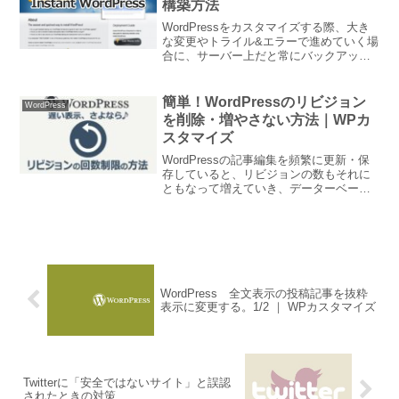
構築方法
WordPressをカスタマイズする際、大き
な変更やトライル&エラーで進めていく場
合に、サーバー上だと常にバックアップ
をとるなど、元に戻せるように気を配ら
なくてはいけません。そこで、楽にカス
タマイズしていけるように、WordPress
簡単！WordPressのリビジョン
WordPress
をロー...
を削除・増やさない方法｜WPカ
スタマイズ
WordPressの記事編集を頻繁に更新・保
存していると、リビジョンの数もそれに
ともなって増えていき、データーベース
の容量も増えて、HPの表示速度を遅くし
たり、バックアップの際に時間がかかる
ようになってしまったり。たくさんのリ
ビジョンが記録...
WordPress 全文表示の投稿記事を抜粋
表示に変更する。1/2 ｜ WPカスタマイズ
Twitterに「安全ではないサイト」と誤認
されたときの対策