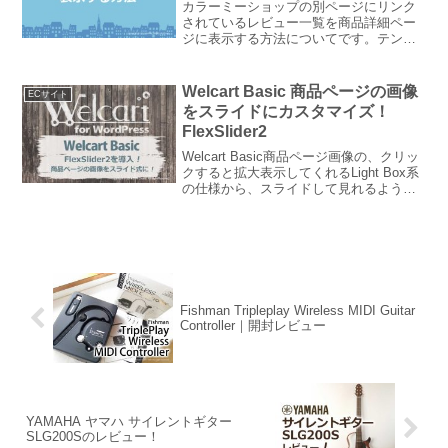
カラーミーショップの別ページにリンク
されているレビュー一覧を商品詳細ペー
ジに表示する方法についてです。テンプ
レートにコードを追記してcssで調整する
だけで簡単にカスタマイズできます。ス
ムーズにできるようにメモしています
Welcart Basic 商品ページの画像
ECサイト
が、いろいろなテンプレ...
をスライドにカスタマイズ！
FlexSlider2
Welcart Basic商品ページ画像の、クリッ
クすると拡大表示してくれるLight Box系
の仕様から、スライドして見れるように
カスタマイズしました。使用するjQuery
プラグインは「FlexSlider2」。
WordPressプラグイ...
Fishman Tripleplay Wireless MIDI Guitar
Controller｜開封レビュー
YAMAHA ヤマハ サイレントギター
SLG200Sのレビュー！