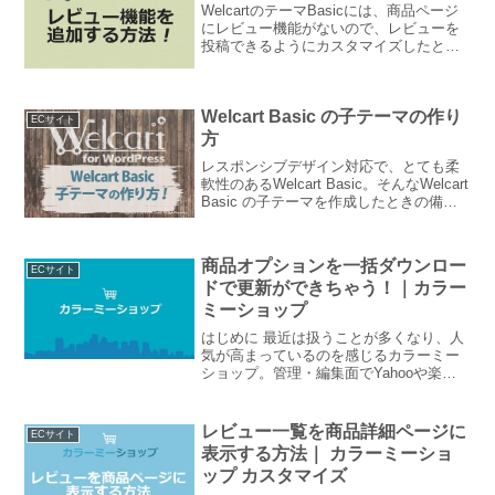
WelcartのテーマBasicには、商品ページ
にレビュー機能がないので、レビューを
投稿できるようにカスタマイズしたとき
の備忘録になります。個人的なメモなの
で、カスタマイズする際は自己責任でお
願いします。WordPressVer 4.4.3...
Welcart Basic の子テーマの作り
ECサイト
方
レスポンシブデザイン対応で、とても柔
軟性のあるWelcart Basic。そんなWelcart
Basic の子テーマを作成したときの備忘
録です。今までやっていたWordPressの
子テーマ作成方法にとらわれていたらつ
まづいてしまったので、...
商品オプションを一括ダウンロー
ECサイト
ドで更新ができちゃう！｜カラー
ミーショップ
はじめに 最近は扱うことが多くなり、人
気が高まっているのを感じるカラーミー
ショップ。管理・編集面でYahooや楽天
とも異なる世界観のカラーミーショップ
は自由度も高い反面、個性的な仕様に驚
き、戸惑ったりします。 例えばCSVデー
レビュー一覧を商品詳細ページに
ECサイト
ターをダウンロ...
表示する方法｜ カラーミーショ
ップ カスタマイズ